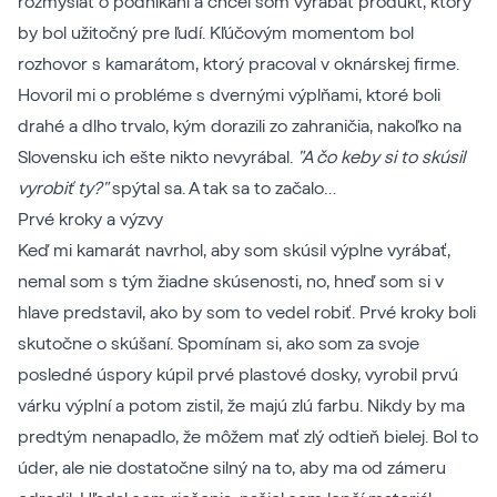
rozmýšlať o podnikaní a chcel som vyrábať produkt, ktorý
by bol užitočný pre ľudí. Kľúčovým momentom bol
rozhovor s kamarátom, ktorý pracoval v oknárskej firme.
Hovoril mi o probléme s dvernými výplňami, ktoré boli
drahé a dlho trvalo, kým dorazili zo zahraničia, nakoľko na
Slovensku ich ešte nikto nevyrábal.
"A čo keby si to skúsil
vyrobiť ty?"
spýtal sa. A tak sa to začalo…
Prvé kroky a výzvy
Keď mi kamarát navrhol, aby som skúsil výplne vyrábať,
nemal som s tým žiadne skúsenosti, no, hneď som si v
hlave predstavil, ako by som to vedel robiť. Prvé kroky boli
skutočne o skúšaní. Spomínam si, ako som za svoje
posledné úspory kúpil prvé plastové dosky, vyrobil prvú
várku výplní a potom zistil, že majú zlú farbu. Nikdy by ma
predtým nenapadlo, že môžem mať zlý odtieň bielej. Bol to
úder, ale nie dostatočne silný na to, aby ma od zámeru