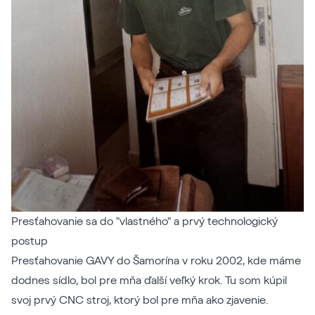
Presťahovanie sa do "vlastného" a prvý technologický
postup
Presťahovanie GAVY do Šamorína v roku 2002, kde máme
dodnes sídlo, bol pre mňa ďalší veľký krok. Tu som kúpil
svoj prvý CNC stroj, ktorý bol pre mňa ako zjavenie.