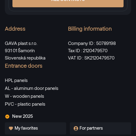
Address
Billing information
GAVA plast s.r.o.
Company ID : 50789198
931 01 Šamorín
Tax ID : 2120479570
Slovenská republika
VAT ID : SK2120479570
Entrance doors
HPL panels
AL - aluminum door panels
W - wooden panels
PVC - plastic panels
New 2025
My favorites
For partners