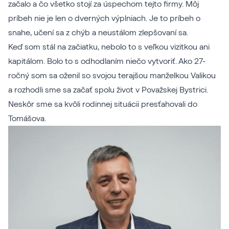
začalo a čo všetko stojí za úspechom tejto firmy. Môj
príbeh nie je len o dverných výplniach. Je to príbeh o
snahe, učení sa z chýb a neustálom zlepšovaní sa.
Keď som stál na začiatku, nebolo to s veľkou vizitkou ani
kapitálom. Bolo to s odhodlaním niečo vytvoriť. Ako 27-
ročný som sa oženil so svojou terajšou manželkou Valikou
a rozhodli sme sa začať spolu život v Považskej Bystrici.
Neskôr sme sa kvôli rodinnej situácii presťahovali do
Tomášova.