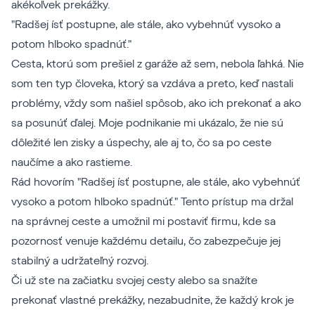
akékoľvek prekážky.
"Radšej ísť postupne, ale stále, ako vybehnúť vysoko a
potom hlboko spadnúť."
Cesta, ktorú som prešiel z garáže až sem, nebola ľahká. Nie
som ten typ človeka, ktorý sa vzdáva a preto, keď nastali
problémy, vždy som našiel spôsob, ako ich prekonať a ako
sa posunúť ďalej. Moje podnikanie mi ukázalo, že nie sú
dôležité len zisky a úspechy, ale aj to, čo sa po ceste
naučíme a ako rastieme.
Rád hovorím "Radšej ísť postupne, ale stále, ako vybehnúť
vysoko a potom hlboko spadnúť." Tento prístup ma držal
na správnej ceste a umožnil mi postaviť firmu, kde sa
pozornosť venuje každému detailu, čo zabezpečuje jej
stabilný a udržateľný rozvoj.
Či už ste na začiatku svojej cesty alebo sa snažíte
prekonať vlastné prekážky, nezabudnite, že každý krok je