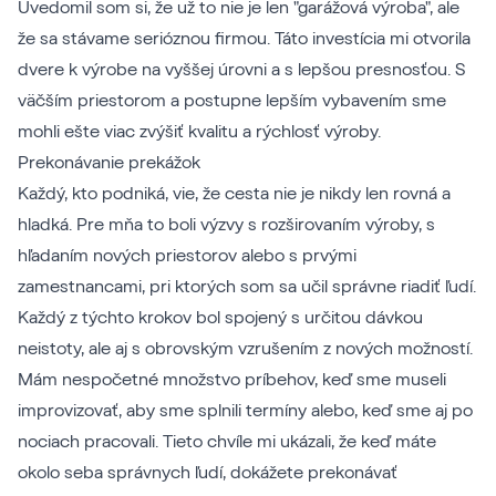
Uvedomil som si, že už to nie je len "garážová výroba", ale
že sa stávame serióznou firmou. Táto investícia mi otvorila
dvere k výrobe na vyššej úrovni a s lepšou presnosťou. S
väčším priestorom a postupne lepším vybavením sme
mohli ešte viac zvýšiť kvalitu a rýchlosť výroby.
Prekonávanie prekážok
Každý, kto podniká, vie, že cesta nie je nikdy len rovná a
hladká. Pre mňa to boli výzvy s rozširovaním výroby, s
hľadaním nových priestorov alebo s prvými
zamestnancami, pri ktorých som sa učil správne riadiť ľudí.
Každý z týchto krokov bol spojený s určitou dávkou
neistoty, ale aj s obrovským vzrušením z nových možností.
Mám nespočetné množstvo príbehov, keď sme museli
improvizovať, aby sme splnili termíny alebo, keď sme aj po
nociach pracovali. Tieto chvíle mi ukázali, že keď máte
okolo seba správnych ľudí, dokážete prekonávať