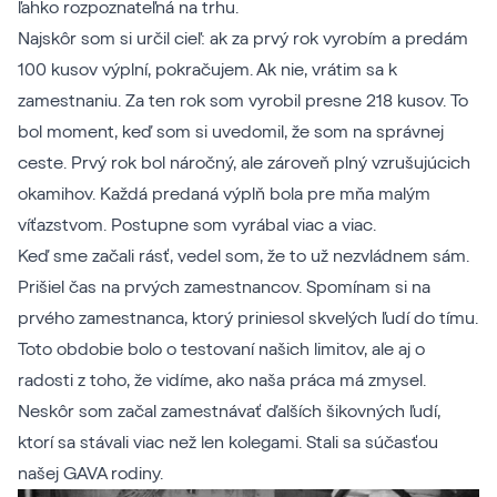
ľahko rozpoznateľná na trhu.
Najskôr som si určil cieľ: ak za prvý rok vyrobím a predám
100 kusov výplní, pokračujem. Ak nie, vrátim sa k
zamestnaniu. Za ten rok som vyrobil presne 218 kusov. To
bol moment, keď som si uvedomil, že som na správnej
ceste. Prvý rok bol náročný, ale zároveň plný vzrušujúcich
okamihov. Každá predaná výplň bola pre mňa malým
víťazstvom. Postupne som vyrábal viac a viac.
Keď sme začali rásť, vedel som, že to už nezvládnem sám.
Prišiel čas na prvých zamestnancov. Spomínam si na
prvého zamestnanca, ktorý priniesol skvelých ľudí do tímu.
Toto obdobie bolo o testovaní našich limitov, ale aj o
radosti z toho, že vidíme, ako naša práca má zmysel.
Neskôr som začal zamestnávať ďalších šikovných ľudí,
ktorí sa stávali viac než len kolegami. Stali sa súčasťou
našej GAVA rodiny.