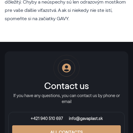
dôležitý. Chyby a neúspechy sú len odrazovým mostíkom
pre vaše ďalšie víťazstvá. A ak si niekedy nie ste istí,
spomeňte si na začiatky GAVY.
Contact us
If you have any questions, you can contact us by phone or
email
+421 940 510 697
info@gavaplast.sk
ALL CONTACTS