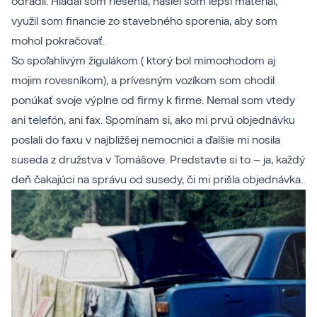
odradil. Hľadal som riešenia, našiel som lepší materiál,
využil som financie zo stavebného sporenia, aby som
mohol pokračovať.
So spoľahlivým žigulákom ( ktorý bol mimochodom aj
mojim rovesníkom), a prívesným vozíkom som chodil
ponúkať svoje výplne od firmy k firme. Nemal som vtedy
ani telefón, ani fax. Spomínam si, ako mi prvú objednávku
poslali do faxu v najbližšej nemocnici a ďalšie mi nosila
suseda z družstva v Tomášove. Predstavte si to – ja, každý
deň čakajúci na správu od susedy, či mi prišla objednávka.