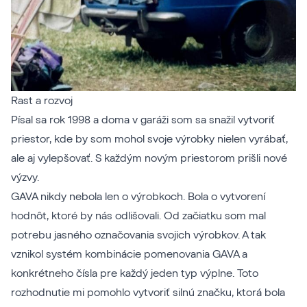
Rast a rozvoj
Písal sa rok 1998 a doma v garáži som sa snažil vytvoriť
priestor, kde by som mohol svoje výrobky nielen vyrábať,
ale aj vylepšovať. S každým novým priestorom prišli nové
výzvy.
GAVA nikdy nebola len o výrobkoch. Bola o vytvorení
hodnôt, ktoré by nás odlišovali. Od začiatku som mal
potrebu jasného označovania svojich výrobkov. A tak
vznikol systém kombinácie pomenovania GAVA a
konkrétneho čísla pre každý jeden typ výplne. Toto
rozhodnutie mi pomohlo vytvoriť silnú značku, ktorá bola