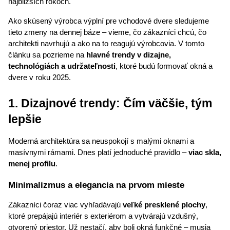
najbližších rokoch.
Ako skúsený výrobca výplní pre vchodové dvere sledujeme 
tieto zmeny na dennej báze – vieme, čo zákazníci chcú, čo 
architekti navrhujú a ako na to reagujú výrobcovia. V tomto 
článku sa pozrieme na 
hlavné trendy v dizajne, 
technológiách a udržateľnosti
, ktoré budú formovať okná a 
dvere v roku 2025.
1. Dizajnové trendy: Čím väčšie, tým 
lepšie
Moderná architektúra sa neuspokojí s malými oknami a 
masívnymi rámami. Dnes platí jednoduché pravidlo – 
viac skla, 
menej profilu
.
Minimalizmus a elegancia na prvom mieste
Zákazníci čoraz viac vyhľadávajú 
veľké presklené plochy
, 
ktoré prepájajú interiér s exteriérom a vytvárajú vzdušný, 
otvorený priestor. Už nestačí, aby boli okná funkčné – musia 