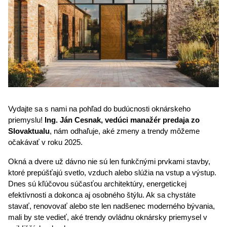
Vydajte sa s nami na pohľad do budúcnosti oknárskeho 
priemyslu! 
Ing. Ján Cesnak, vedúci manažér predaja zo 
Slovaktualu
, nám odhaľuje, aké zmeny a trendy môžeme 
očakávať v roku 2025.
Okná a dvere už dávno nie sú len funkčnými prvkami stavby, 
ktoré prepúšťajú svetlo, vzduch alebo slúžia na vstup a výstup. 
Dnes sú kľúčovou súčasťou architektúry, energetickej 
efektívnosti a dokonca aj osobného štýlu. Ak sa chystáte 
stavať, renovovať alebo ste len nadšenec moderného bývania, 
mali by ste vedieť, aké trendy ovládnu oknársky priemysel v 