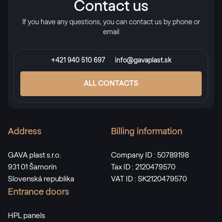
Contact us
If you have any questions, you can contact us by phone or
email
+421 940 510 697
info@gavaplast.sk
ALL CONTACTS
Address
Billing information
GAVA plast s.r.o.
Company ID : 50789198
931 01 Šamorín
Tax ID : 2120479570
Slovenská republika
VAT ID : SK2120479570
Entrance doors
HPL panels