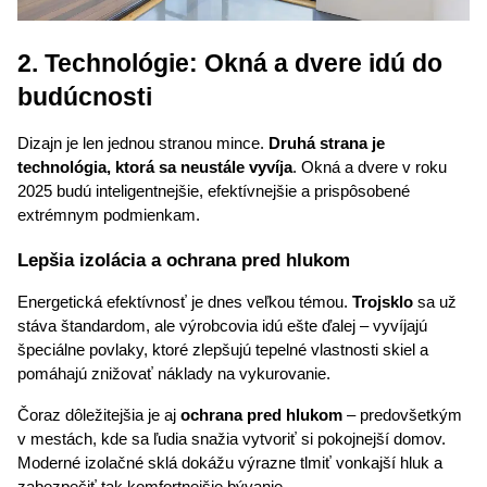
2. Technológie: Okná a dvere idú do 
budúcnosti
Dizajn je len jednou stranou mince. 
Druhá strana je 
technológia, ktorá sa neustále vyvíja
. Okná a dvere v roku 
2025 budú inteligentnejšie, efektívnejšie a prispôsobené 
extrémnym podmienkam.
Lepšia izolácia a ochrana pred hlukom
Energetická efektívnosť je dnes veľkou témou. 
Trojsklo
 sa už 
stáva štandardom, ale výrobcovia idú ešte ďalej – vyvíjajú 
špeciálne povlaky, ktoré zlepšujú tepelné vlastnosti skiel a 
pomáhajú znižovať náklady na vykurovanie.
Čoraz dôležitejšia je aj 
ochrana pred hlukom
 – predovšetkým 
v mestách, kde sa ľudia snažia vytvoriť si pokojnejší domov. 
Moderné izolačné sklá dokážu výrazne tlmiť vonkajší hluk a 
zabezpečiť tak komfortnejšie bývanie.