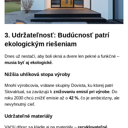
3. Udržateľnosť: Budúcnosť patrí 
ekologickým riešeniam
Dnes už nestačí, aby boli okná a dvere len pekné a funkčné – 
musia byť aj ekologické
.
Nižšia uhlíková stopa výroby
Mnohí výrobcovia, vrátane skupiny Dovista, ku ktorej patrí 
Slovaktual, sa zaväzujú k 
znižovaniu emisií pri výrobe
. Do 
roku 2030 chcú znížiť emisie až o 
42 %
, čo je ambiciózny, ale 
nevyhnutný cieľ.
Udržateľné materiály
Väčší dôraz sa kladie aj na materiály – 
recyklovateľné 