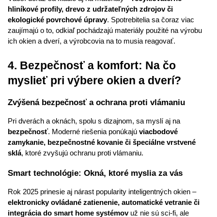
hliníkové profily, drevo z udržateľných zdrojov či 
ekologické povrchové úpravy
. Spotrebitelia sa čoraz viac 
zaujímajú o to, odkiaľ pochádzajú materiály použité na výrobu 
ich okien a dverí, a výrobcovia na to musia reagovať.
4. Bezpečnosť a komfort: Na čo 
myslieť pri výbere okien a dverí?
Zvýšená bezpečnosť a ochrana proti vlámaniu
Pri dverách a oknách, spolu s dizajnom, sa myslí aj na 
bezpečnosť
. Moderné riešenia ponúkajú 
viacbodové 
zamykanie, bezpečnostné kovanie či špeciálne vrstvené 
sklá
, ktoré zvyšujú ochranu proti vlámaniu.
Smart technológie: Okná, ktoré myslia za vás
Rok 2025 prinesie aj nárast popularity inteligentných okien – 
elektronicky ovládané zatienenie, automatické vetranie či 
integrácia do smart home systémov
 už nie sú sci-fi, ale 