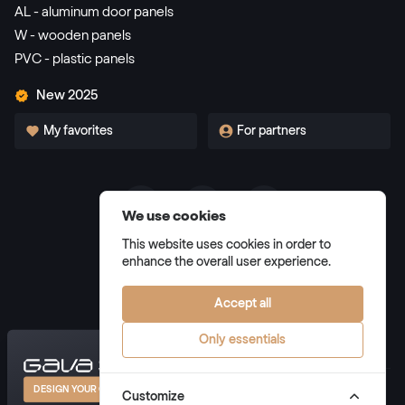
AL - aluminum door panels
W - wooden panels
PVC - plastic panels
New 2025
My favorites
For partners
We use cookies
Terms and Conditions
This website uses cookies in order to
Privacy Policy
enhance the overall user experience.
Manage cookies
Accept all
Only essentials
© 2026 GAVA plast s.r.o. all rights reserved
DESIGN YOUR OWN DOOR
Customize