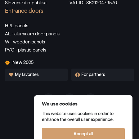
Slovenská republika
VAT ID : SK2120479570
Entrance doors
HPL panels
AL - aluminum door panels
W - wooden panels
PVC - plastic panels
New 2025
My favorites
For partners
We use cookies
Terms and Conditions
This website uses cookies in order to
Privacy Policy
enhance the overall user experience.
Manage cookies
Accept all