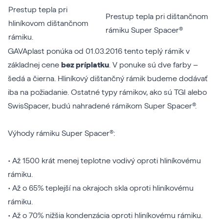
Prestup tepla pri
Prestup tepla pri dištančnom
hliníkovom dištančnom
rámiku Super Spacer®
rámiku.
GAVAplast ponúka od 01.03.2016 tento teplý rámik v
základnej cene
bez príplatku
. V ponuke sú dve farby –
šedá a čierna. Hliníkový dištančný rámik budeme dodávať
iba na požiadanie. Ostatné typy rámikov, ako sú TGI alebo
SwisSpacer, budú nahradené rámikom Super Spacer®.
Výhody rámiku Super Spacer®:
• Až 1500 krát menej teplotne vodivý oproti hliníkovému
rámiku.
• Až o 65% teplejší na okrajoch skla oproti hliníkovému
rámiku.
• Až o 70% nižšia kondenzácia oproti hliníkovému rámiku.