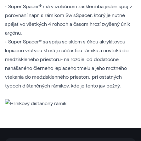
• Super Spacer® má v izolačnom zasklení iba jeden spoj v
porovnaní napr. s rámikom SwisSpacer, ktorý je nutné
spájať vo všetkých 4 rohoch a časom hrozí zvýšený únik
argónu.
• Super Spacer® sa spája so sklom s čírou akrylátovou
lepiacou vrstvou ktorá je súčasťou rámika a nevteká do
medziskleného priestoru- na rozdiel od dodatočne
nanášaného čierneho lepiaceho tmelu a jeho možného
vtekania do medzisklenného priestoru pri ostatných
typoch dištančných rámikov, kde je tento jav bežný.