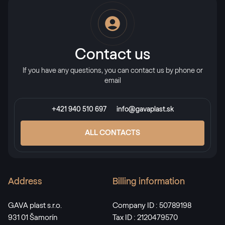
Contact us
If you have any questions, you can contact us by phone or
email
+421 940 510 697
info@gavaplast.sk
ALL CONTACTS
Address
Billing information
GAVA plast s.r.o.
Company ID : 50789198
931 01 Šamorín
Tax ID : 2120479570