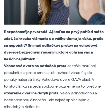
Bezpečnosť je prvoradá. Aj keď sa na prvý pohľad môže
zdať, že hrozba vlámania do vášho domu je nízka, prečo
sa nepoistiť? Snímač odtlačkov prstov na vchodové
dvere je bezpečným riešením, ktoré ochráni vás a
vašich najbližších.
Vchodové dvere na odtlačok prsta
sa tešia rastúcej
popularite, a preto sme sa ich rozhodli zaradiť aj do
ponuky našej stránky
Vchodové dvere GAVA plast
. V
tomto článku sa teda spoločne pozrieme na to, prečo je
otváranie dverí na dotyk prsta
nielen jednoduchou a
bezstarostnou činnosťou, ale najmä spoľahlivým a
dlhodobým riešením.