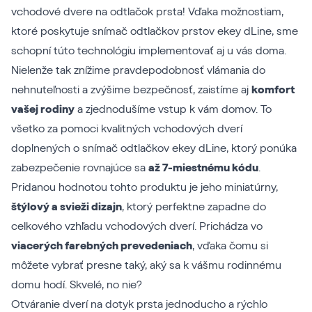
vchodové dvere na odtlačok prsta! Vďaka možnostiam,
ktoré poskytuje
snímač odtlačkov prstov ekey dLine
, sme
schopní túto technológiu implementovať aj u vás doma.
Nielenže tak znížime pravdepodobnosť vlámania do
nehnuteľnosti a zvýšime bezpečnosť, zaistíme aj
komfort
vašej rodiny
a zjednodušíme vstup k vám domov. To
všetko za pomoci kvalitných vchodových dverí
doplnených o snímač odtlačkov ekey dLine, ktorý ponúka
zabezpečenie rovnajúce sa
až 7-miestnému kódu
.
Pridanou hodnotou tohto produktu je jeho miniatúrny,
štýlový a svieži dizajn
, ktorý perfektne zapadne do
celkového vzhľadu vchodových dverí. Prichádza vo
viacerých farebných prevedeniach
, vďaka čomu si
môžete vybrať presne taký, aký sa k vášmu rodinnému
domu hodí. Skvelé, no nie?
Otváranie dverí na dotyk prsta jednoducho a rýchlo