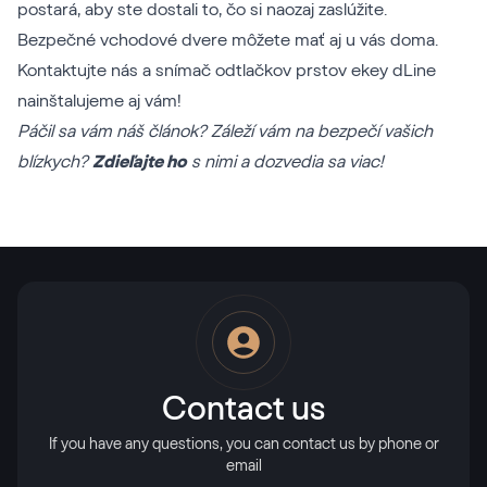
postará, aby ste dostali to, čo si naozaj zaslúžite.
Bezpečné vchodové dvere môžete mať aj u vás doma.
Kontaktujte nás
a snímač odtlačkov prstov ekey dLine
nainštalujeme aj vám!
Páčil sa vám náš článok? Záleží vám na bezpečí vašich
blízkych?
Zdieľajte ho
s nimi a dozvedia sa viac!
Contact us
If you have any questions, you can contact us by phone or
email