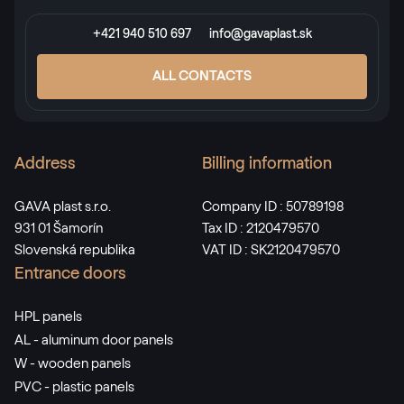
+421 940 510 697
info@gavaplast.sk
ALL CONTACTS
Address
Billing information
GAVA plast s.r.o.
Company ID : 50789198
931 01 Šamorín
Tax ID : 2120479570
Slovenská republika
VAT ID : SK2120479570
Entrance doors
HPL panels
AL - aluminum door panels
W - wooden panels
PVC - plastic panels