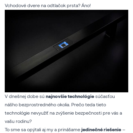
Vchodové dvere na odtlačok prsta? Áno!
V dnešnej dobe sú
najnovšie technológie
súčasťou
nášho bezprostredného okolia. Prečo teda tieto
technológie nevyužiť na zvýšenie bezpečnosti pre vás a
vašu rodinu?
To sme sa opýtali aj my a prinášame
jedinečné riešenie
–