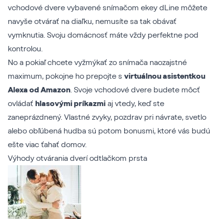
vchodové dvere vybavené snímačom ekey dLine môžete
navyše otvárať na diaľku, nemusíte sa tak obávať
vymknutia. Svoju domácnosť máte vždy perfektne pod
kontrolou.
No a pokiaľ chcete vyžmýkať zo snímača naozajstné
maximum, pokojne ho prepojte s
virtuálnou asistentkou
Alexa od Amazon
. Svoje vchodové dvere budete môcť
ovládať
hlasovými príkazmi
aj vtedy, keď ste
zaneprázdnený. Vlastné zvyky, pozdrav pri návrate, svetlo
alebo obľúbená hudba sú potom bonusmi, ktoré vás budú
ešte viac ťahať domov.
Výhody otvárania dverí odtlačkom prsta