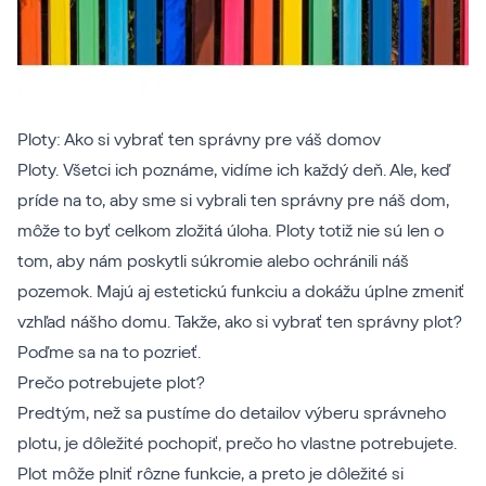
Ploty: Ako si vybrať ten správny pre váš domov
Ploty. Všetci ich poznáme, vidíme ich každý deň. Ale, keď
príde na to, aby sme si vybrali ten správny pre náš dom,
môže to byť celkom zložitá úloha. Ploty totiž nie sú len o
tom, aby nám poskytli súkromie alebo ochránili náš
pozemok. Majú aj estetickú funkciu a dokážu úplne zmeniť
vzhľad nášho domu. Takže, ako si vybrať ten správny plot?
Poďme sa na to pozrieť.
Prečo potrebujete plot?
Predtým, než sa pustíme do detailov výberu správneho
plotu, je dôležité pochopiť, prečo ho vlastne potrebujete.
Plot môže plniť rôzne funkcie, a preto je dôležité si