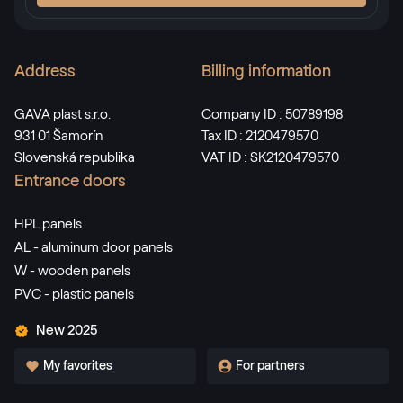
Address
Billing information
GAVA plast s.r.o.
Company ID : 50789198
931 01 Šamorín
Tax ID : 2120479570
Slovenská republika
VAT ID : SK2120479570
Entrance doors
HPL panels
AL - aluminum door panels
W - wooden panels
PVC - plastic panels
New 2025
My favorites
For partners