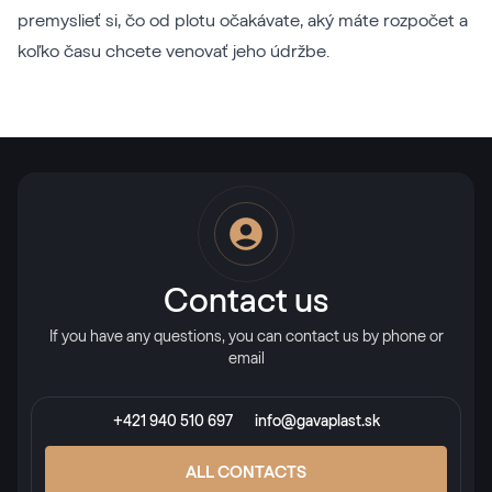
premyslieť si, čo od plotu očakávate, aký máte rozpočet a
koľko času chcete venovať jeho údržbe.
Contact us
If you have any questions, you can contact us by phone or
email
+421 940 510 697
info@gavaplast.sk
ALL CONTACTS