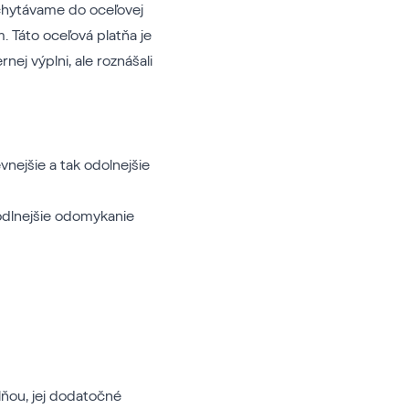
uchytávame do oceľovej
 Táto oceľová platňa je
nej výplni, ale roznášali
nejšie a tak odolnejšie
hodlnejšie odomykanie
lňou, jej dodatočné