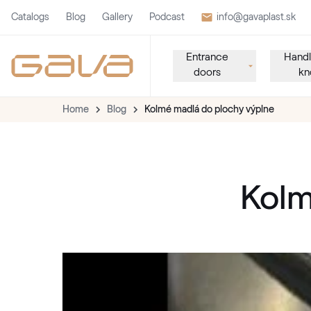
Catalogs
Blog
Gallery
Podcast
info@gavaplast.sk
Entrance
Handl
doors
kn
Home
Blog
Kolmé madlá do plochy výplne
Kolm