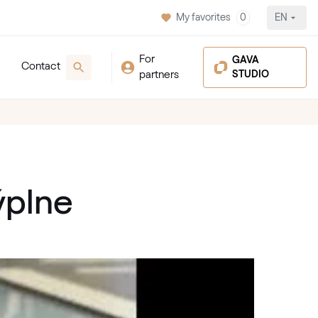
My favorites
0
EN
For
GAVA
Contact
partners
STUDIO
ýplne