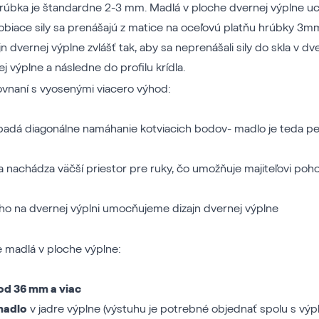
 hrúbka je štandardne 2-3 mm. Madlá v ploche dvernej výplne 
iace sily sa prenášajú z matice na oceľovú platňu hrúbky 3mm.
 dvernej výplne zvlášť tak, aby sa neprenášali sily do skla v dver
j výplne a následne do profilu krídla.
vnaní s vyosenými viacero výhod:
adá diagonálne namáhanie kotviacich bodov- madlo je teda pev
sa nachádza väčší priestor pre ruky, čo umožňuje majiteľovi po
o na dvernej výplni umocňujeme dizajn dvernej výplne
 madlá v ploche výplne:
od 36 mm a viac
madlo
v jadre výplne (výstuhu je potrebné objednať spolu s výp