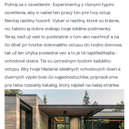
Pohraj sa s osvetlením: Experimentuj s rôznymi typmi
osvetlenia, aby si našiel ten pravý tón pre tvoj vstup.
Nechaj rastliny hovoriť: Vyber si rastliny, ktoré sú krásne,
no, takisto aj dobre znášajú tvoje lokálne podmienky.
Teraz, keď už vieš to podstatné o tom ako navrhnúť a na
čo dbať pri tvorbe dokonalého vstupu do tvojho domova,
tak už len chýba posledná vec a to je tá najdôležitejšia -
vchodové dvere. Tie sú ústredným bodom každého
vstupu. Aby tvoje hľadanie ideálnych vchodových dverí a
dverných výplní bolo čo najjednoduchšie, pripravili sme
pre teba rozsiahly katalóg, ktorý nájdeš na našej stránke.