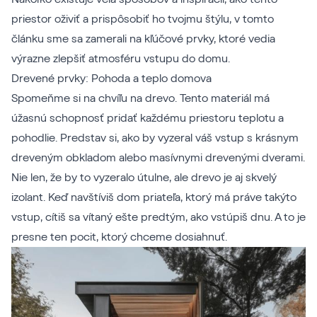
priestor oživiť a prispôsobiť ho tvojmu štýlu, v tomto
článku sme sa zamerali na kľúčové prvky, ktoré vedia
výrazne zlepšiť atmosféru vstupu do domu.
Drevené prvky: Pohoda a teplo domova
Spomeňme si na chvíľu na drevo. Tento materiál má
úžasnú schopnosť pridať každému priestoru teplotu a
pohodlie. Predstav si, ako by vyzeral váš vstup s krásnym
dreveným obkladom alebo masívnymi drevenými dverami.
Nie len, že by to vyzeralo útulne, ale drevo je aj skvelý
izolant. Keď navštíviš dom priateľa, ktorý má práve takýto
vstup, cítiš sa vítaný ešte predtým, ako vstúpiš dnu. A to je
presne ten pocit, ktorý chceme dosiahnuť.