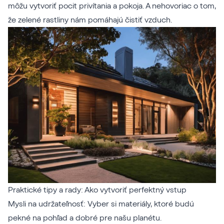
môžu vytvoriť pocit privítania a pokoja. A nehovoriac o tom,
že zelené rastliny nám pomáhajú čistiť vzduch.
Praktické tipy a rady: Ako vytvoriť perfektný vstup
Mysli na udržateľnosť: Vyber si materiály, ktoré budú
pekné na pohľad a dobré pre našu planétu.