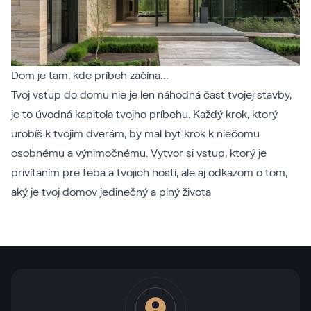
Dom je tam, kde príbeh začína…
Tvoj vstup do domu nie je len náhodná časť tvojej stavby,
je to úvodná kapitola tvojho príbehu. Každý krok, ktorý
urobíš k tvojim dverám, by mal byť krok k niečomu
osobnému a výnimočnému. Vytvor si vstup, ktorý je
privítaním pre teba a tvojich hostí, ale aj odkazom o tom,
aký je tvoj domov jedinečný a plný života