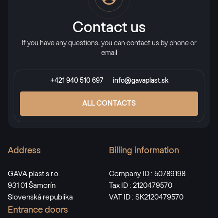
Contact us
If you have any questions, you can contact us by phone or
email
+421 940 510 697
info@gavaplast.sk
ALL CONTACTS
Address
Billing information
GAVA plast s.r.o.
Company ID : 50789198
931 01 Šamorín
Tax ID : 2120479570
Slovenská republika
VAT ID : SK2120479570
Entrance doors