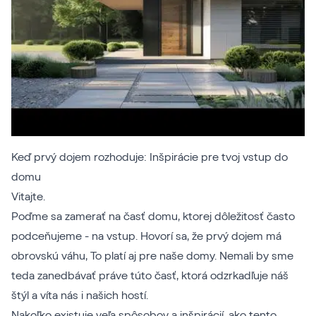
Keď prvý dojem rozhoduje: Inšpirácie pre tvoj vstup do
domu
Vitajte.
Poďme sa zamerať na časť domu, ktorej dôležitosť často
podceňujeme - na vstup. Hovorí sa, že prvý dojem má
obrovskú váhu, To platí aj pre naše domy. Nemali by sme
teda zanedbávať práve túto časť, ktorá odzrkadľuje náš
štýl a víta nás i našich hostí.
Nakoľko existuje veľa spôsobov a inšpirácií, ako tento