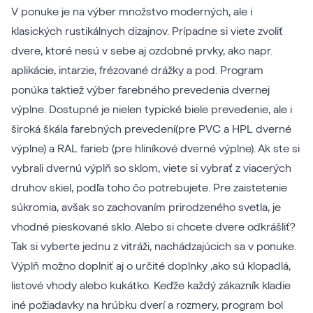
V ponuke je na výber množstvo moderných, ale i
klasických rustikálnych dizajnov. Prípadne si viete zvoliť
dvere, ktoré nesú v sebe aj ozdobné prvky, ako napr.
aplikácie, intarzie, frézované drážky a pod. Program
ponúka taktiež výber farebného prevedenia dvernej
výplne. Dostupné je nielen typické biele prevedenie, ale i
široká škála farebných prevedení(pre PVC a HPL dverné
výplne) a RAL farieb (pre hliníkové dverné výplne). Ak ste si
vybrali dvernú výplň so sklom, viete si vybrať z viacerých
druhov skiel, podľa toho čo potrebujete. Pre zaistetenie
súkromia, avšak so zachovaním prirodzeného svetla, je
vhodné pieskované sklo. Alebo si chcete dvere odkrášliť?
Tak si vyberte jednu z vitráži, nachádzajúcich sa v ponuke.
Výplň možno doplniť aj o určité doplnky ,ako sú klopadlá,
listové vhody alebo kukátko. Keďže každý zákazník kladie
iné požiadavky na hrúbku dverí a rozmery, program bol