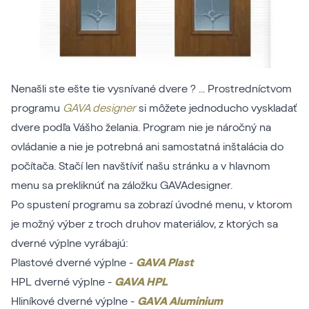
Nenašli ste ešte tie vysnívané dvere ? ... Prostredníctvom
programu
GAVA designer
si môžete jednoducho vyskladať
dvere podľa Vášho želania. Program nie je náročný na
ovládanie a nie je potrebná ani samostatná inštalácia do
počítača. Stačí len navštíviť našu stránku a v hlavnom
menu sa prekliknúť na záložku GAVAdesigner.
Po spustení programu sa zobrazí úvodné menu, v ktorom
je možný výber z troch druhov materiálov, z ktorých sa
dverné výplne vyrábajú:
Plastové dverné výplne -
GAVA Plast
HPL dverné výplne -
GAVA HPL
Hliníkové dverné výplne -
GAVA Aluminium