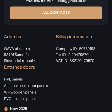
+421 940 510 697
info@gavaplast.sk
ALL CONTACTS
Address
Billing information
GAVA plast s.r.o.
Company ID : 50789198
931 01 Šamorín
Tax ID : 2120479570
Slovenská republika
VAT ID : SK2120479570
Entrance doors
HPL panels
AL - aluminum door panels
W - wooden panels
PVC - plastic panels
New 2025