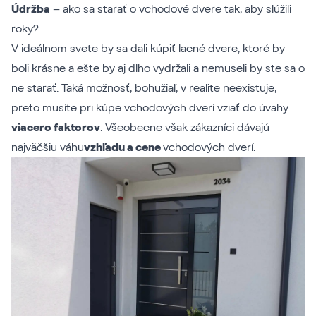
Údržba
– ako sa starať o vchodové dvere tak, aby slúžili
roky?
V ideálnom svete by sa dali kúpiť lacné dvere, ktoré by
boli krásne a ešte by aj dlho vydržali a nemuseli by ste sa o
ne starať. Taká možnosť, bohužiaľ, v realite neexistuje,
preto musíte pri kúpe vchodových dverí vziať do úvahy
viacero faktorov
. Všeobecne však zákazníci dávajú
najväčšiu váhu
vzhľadu a cene
vchodových dverí.