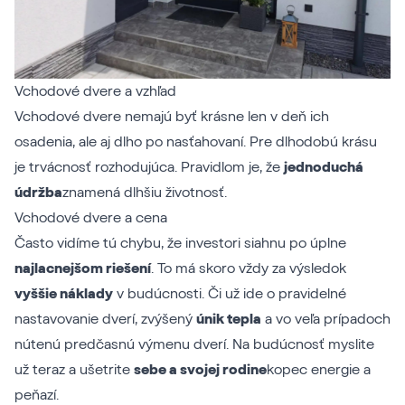
Vchodové dvere a vzhľad
Vchodové dvere nemajú byť krásne len v deň ich
osadenia, ale aj dlho po nasťahovaní. Pre dlhodobú krásu
je trvácnosť rozhodujúca. Pravidlom je, že
jednoduchá
údržba
znamená dlhšiu životnosť.
Vchodové dvere a cena
Často vidíme tú chybu, že investori siahnu po úplne
najlacnejšom riešení
. To má skoro vždy za výsledok
vyššie náklady
v budúcnosti. Či už ide o pravidelné
nastavovanie dverí, zvýšený
únik tepla
a vo veľa prípadoch
nútenú predčasnú výmenu dverí. Na budúcnosť myslite
už teraz a ušetrite
sebe a svojej rodine
kopec energie a
peňazí.