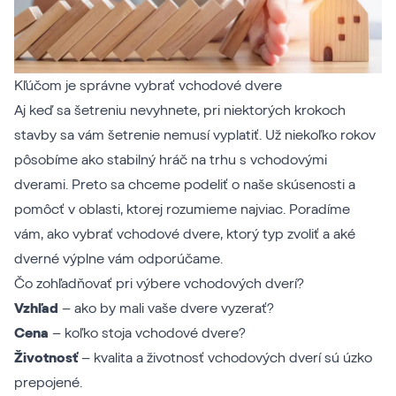
Kľúčom je správne vybrať vchodové dvere
Aj keď sa šetreniu nevyhnete, pri niektorých krokoch
stavby sa vám šetrenie nemusí vyplatiť. Už niekoľko rokov
pôsobíme ako stabilný hráč na trhu s vchodovými
dverami. Preto sa chceme podeliť o naše skúsenosti a
pomôcť v oblasti, ktorej rozumieme najviac. Poradíme
vám, ako vybrať vchodové dvere, ktorý typ zvoliť a aké
dverné výplne vám odporúčame.
Čo zohľadňovať pri výbere vchodových dverí?
Vzhľad
– ako by mali vaše dvere vyzerať?
Cena
– koľko stoja vchodové dvere?
Životnosť
– kvalita a životnosť vchodových dverí sú úzko
prepojené.