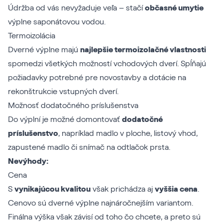
Údržba od vás nevyžaduje veľa – stačí
občasné umytie
výplne saponátovou vodou.
Termoizolácia
Dverné výplne majú
najlepšie termoizolačné vlastnosti
spomedzi všetkých možností vchodových dverí. Spĺňajú
požiadavky potrebné pre novostavby a dotácie na
rekonštrukcie vstupných dverí.
Možnosť dodatočného príslušenstva
Do výplní je možné domontovať
dodatočné
príslušenstvo
, napríklad madlo v ploche, listový vhod,
zapustené madlo či snímač na odtlačok prsta.
Nevýhody:
Cena
S
vynikajúcou kvalitou
však prichádza aj
vyššia cena
.
Cenovo sú dverné výplne najnáročnejším variantom.
Finálna výška však závisí od toho čo chcete, a preto sú