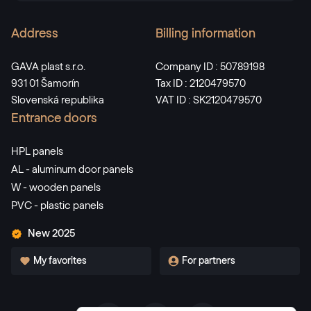
Address
Billing information
GAVA plast s.r.o.
Company ID : 50789198
931 01 Šamorín
Tax ID : 2120479570
Slovenská republika
VAT ID : SK2120479570
Entrance doors
HPL panels
AL - aluminum door panels
W - wooden panels
PVC - plastic panels
New 2025
My favorites
For partners