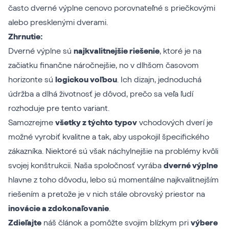
často dverné výplne cenovo porovnateľné s priečkovými
alebo presklenými dverami.
Zhrnutie:
Dverné výplne sú
najkvalitnejšie riešenie
, ktoré je na
začiatku finančne náročnejšie, no v dlhšom časovom
horizonte sú
logickou voľbou
. Ich dizajn, jednoduchá
údržba a dlhá životnosť je dôvod, prečo sa veľa ľudí
rozhoduje pre tento variant.
Samozrejme
všetky z týchto typov
vchodových dverí je
možné vyrobiť kvalitne a tak, aby uspokojil špecifického
zákazníka. Niektoré sú však náchylnejšie na problémy kvôli
svojej konštrukcii. Naša spoločnosť vyrába
dverné výplne
hlavne z toho dôvodu, lebo sú momentálne najkvalitnejším
riešením a pretože je v nich stále obrovský priestor na
inovácie a zdokonaľovanie
.
Zdieľajte
náš článok a pomôžte svojim blízkym pri
výbere