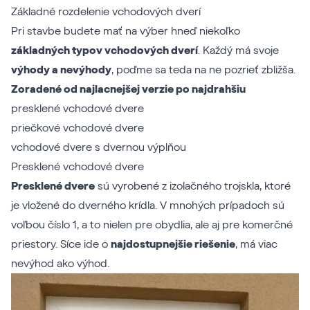
Základné rozdelenie vchodových dverí
Pri stavbe budete mať na výber hneď niekoľko
základných typov vchodových dverí
. Každý má svoje
výhody a nevýhody
, poďme sa teda na ne pozrieť zbližša.
Zoradené od najlacnejšej verzie po najdrahšiu
presklené vchodové dvere
priečkové vchodové dvere
vchodové dvere s dvernou výplňou
Presklené vchodové dvere
Presklené dvere
sú vyrobené z izolačného trojskla, ktoré
je vložené do dverného krídla. V mnohých prípadoch sú
voľbou číslo 1, a to nielen pre obydlia, ale aj pre komerčné
priestory. Síce ide o
najdostupnejšie riešenie
, má viac
nevýhod ako výhod.