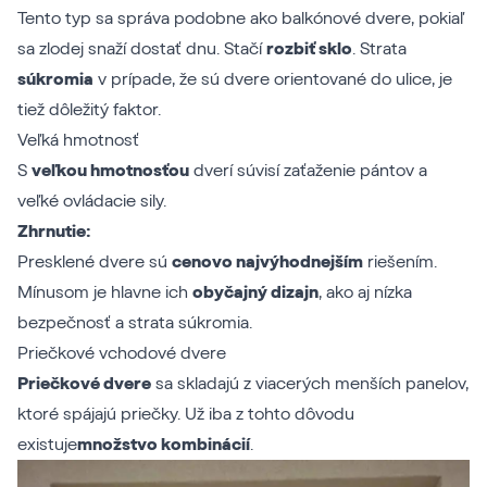
Tento typ sa správa podobne ako balkónové dvere, pokiaľ
sa zlodej snaží dostať dnu. Stačí
rozbiť sklo
. Strata
súkromia
v prípade, že sú dvere orientované do ulice, je
tiež dôležitý faktor.
Veľká hmotnosť
S
veľkou hmotnosťou
dverí súvisí zaťaženie pántov a
veľké ovládacie sily.
Zhrnutie:
Presklené dvere sú
cenovo najvýhodnejším
riešením.
Mínusom je hlavne ich
obyčajný dizajn
, ako aj nízka
bezpečnosť a strata súkromia.
Priečkové vchodové dvere
Priečkové dvere
sa skladajú z viacerých menších panelov,
ktoré spájajú priečky. Už iba z tohto dôvodu
existuje
množstvo kombinácií
.