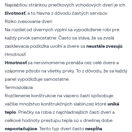
Najslabšou stránkou priečkových vchodových dverí je ich
životnosť
, a to hlavne z dôvodu častých servisov.
Riziko zvesovania dverí
Na rozdiel od dverných výplní sa vypodloženie robí pre
každý prvok samostatne. Často sa stáva, že sa zvislá
zasklievacia podložka uvoľní a dvere sa
neustále zvesujú
.
Hmotnosť
Hmotnosť
sa nerovnomerne prenáša cez celé dvere a
vzájomne pôsobí na všetky prvky. To z dôvodu, že sa každý
panel vypodložuje samostatne.
Termoizolácia
Rozčlenenie konštrukcie na viacero častí spôsobuje
väčšie množstvo konštrukčných slabín,cez ktoré
uniká
teplo
. Priečky sa robia z najchladnejších častí dverí a
celkové hodnoty prestupu tepla sú v dnešnej dobe
nepostačujúce
. Tento typ dverí často
nespĺňa