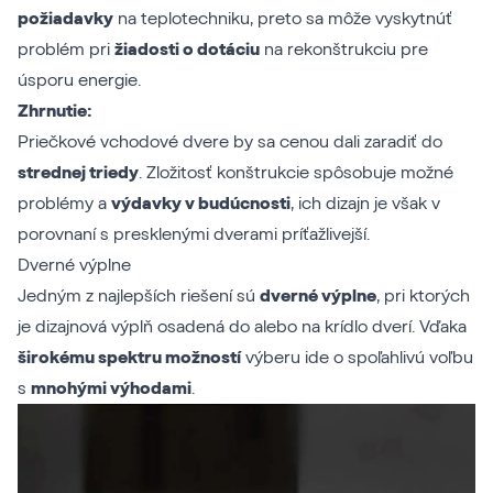
požiadavky
na teplotechniku, preto sa môže vyskytnúť
problém pri
žiadosti o dotáciu
na rekonštrukciu pre
úsporu energie.
Zhrnutie:
Priečkové vchodové dvere by sa cenou dali zaradiť do
strednej triedy
. Zložitosť konštrukcie spôsobuje možné
problémy a
výdavky v budúcnosti
, ich dizajn je však v
porovnaní s presklenými dverami príťažlivejší.
Dverné výplne
Jedným z najlepších riešení sú
dverné výplne
, pri ktorých
je dizajnová výplň osadená do alebo na krídlo dverí. Vďaka
širokému spektru možností
výberu ide o spoľahlivú voľbu
s
mnohými výhodami
.